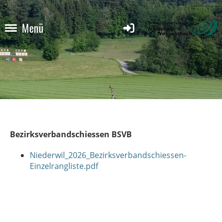
Menü
Bezirksverbandschiessen BSVB
Niederwil_2026_Bezirksverbandschiessen-
Einzelrangliste.pdf