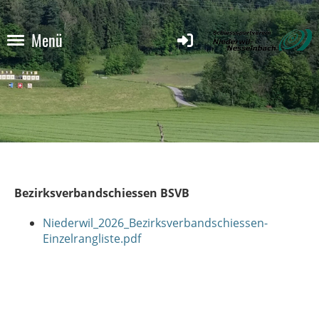
Menü
Bezirksverbandschiessen BSVB
Niederwil_2026_Bezirksverbandschiessen-
Einzelrangliste.pdf